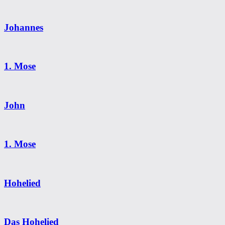
Johannes
1. Mose
John
1. Mose
Hohelied
Das Hohelied