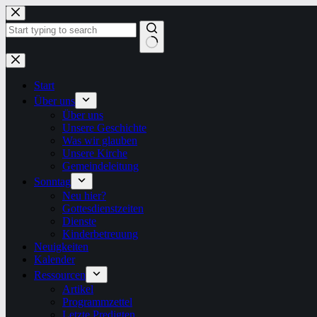
Zum
Inhalt
springen
Keine
Ergebnisse
Start
Über uns
Über uns
Unsere Geschichte
Was wir glauben
Unsere Kirche
Gemeindeleitung
Sonntag
Neu hier?
Gottesdienstzeiten
Dienste
Kinderbetreuung
Neuigkeiten
Kalender
Ressourcen
Artikel
Programmzettel
Letzte Predigten